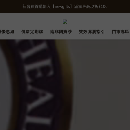
單筆滿千贈【膠原蛋白15入體驗禮】限時贈送立即下單>>>
新會員首購輸入【newgifts】滿額最高現折$100
健康定期購正式上線！長期補充由內呵護，最低享75折>>
選優惠組
健康定期購
南非國寶茶
雙效彈潤指引
門市專區
新會員首購輸入【newgifts】滿額最高現折$100