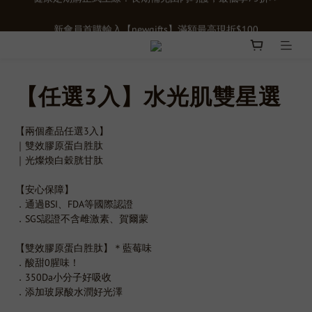
新會員首購輸入【newgifts】滿額最高現折$100
新會員首購輸入【newgifts】滿額最高現折$100
單筆滿千贈【膠原蛋白15入體驗禮】限時贈送立即下單>>>
健康定期購正式上線！長期補充由內呵護，最低享75折>>
【任選3入】水光肌雙星選
新會員首購輸入【newgifts】滿額最高現折$100
【兩個產品任選3入】
｜雙效膠原蛋白胜肽
｜光燦煥白穀胱甘肽
【安心保障】
．通過BSI、FDA等國際認證
．SGS認證不含雌激素、賀爾蒙
【雙效膠原蛋白胜肽】＊藍莓味
．酸甜0腥味！
．350Da小分子好吸收
．添加玻尿酸水潤好光澤