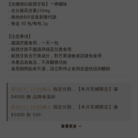
【光燦煥白穀胱甘肽】＊檸檬味
．全台最高含量250mg
．維他命B/E促進新陳代謝
．每盒 30 包/每包 2g 
【注意事項】
．建議空腹食用，一天一包
．穀胱甘肽不建議孕婦及兒童食用
．穀胱甘肽含芒果成分，對芒果過敏者請避免食用
．本產品為食品，不具醫療功效
．食用期間如有不適，請立即停止食用並盡快諮詢醫師
至
08/31 16:00
截止
指定分類，【本月官網限定】滿
$4000 贈 品牌保溫杯
至
08/31 16:00
截止
指定分類，【本月官網限定】滿
$5000 折 500
查看更多