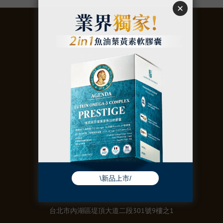
關於
聚美世股份有限公司
購買須知
｜
退換貨政策
｜
隱私權政策
｜
防詐騙聲明
｜
會員權益
聯絡
統編：50973106
電話：02-2657-9996
agenda@gmaxglobal.com
台北市內湖區堤頂大道二段301號9樓之1