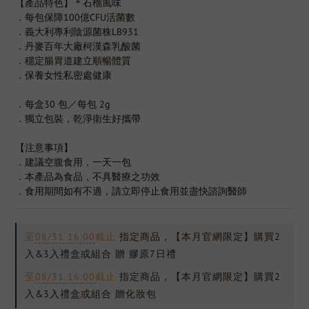
【產品特色】＊石榴風味
．每包保障100億CFU活菌數
．義大利專利陰源菌株LB931
．丹麥百年大廠柯漢森乳酸菌
．穩定腸胃道建立順暢體質
．保養女性私密處健康
．每盒30 包／每包 2g 
．獨立包裝，乾淨衛生好攜帶
【注意事項】
．建議空腹食用，一天一包
．本產品為食品，不具醫療之功效
．食用期間如有不適，請立即停止食用並盡快諮詢醫師
至
08/31 16:00
截止
指定商品，【本月官網限定】購買2
入&3入禮盒或組合 贈 膠原7日禮
至
08/31 16:00
截止
指定商品，【本月官網限定】購買2
入&3入禮盒或組合 贈化妝包