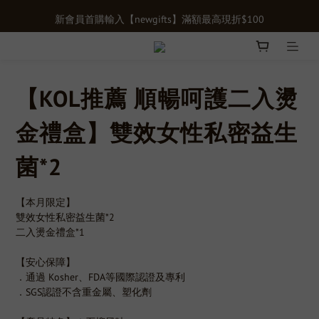
新會員首購輸入【newgifts】滿額最高現折$100
新會員首購輸入【newgifts】滿額最高現折$100
單筆滿千贈【膠原蛋白15入體驗禮】限時贈送立即下單>>>
健康定期購正式上線！長期補充由內呵護，最低享75折>>
【KOL推薦 順暢呵護二入燙
新會員首購輸入【newgifts】滿額最高現折$100
金禮盒】雙效女性私密益生
菌*2
【本月限定】
雙效女性私密益生菌*2
二入燙金禮盒*1
【安心保障】
．通過 Kosher、FDA等國際認證及專利
．SGS認證不含重金屬、塑化劑