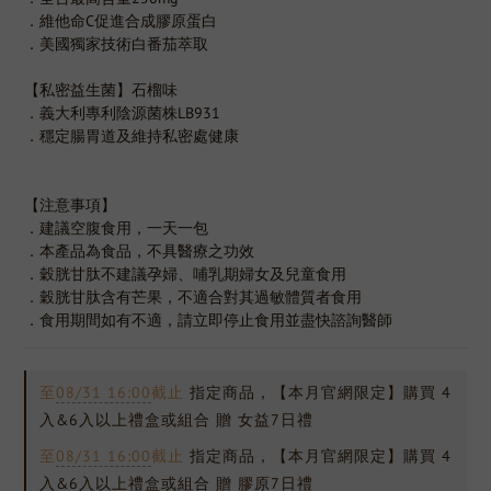
．維他命C促進合成膠原蛋白
．美國獨家技術白番茄萃取
【私密益生菌】石榴味
．義大利專利陰源菌株LB931
．穩定腸胃道及維持私密處健康
【注意事項】
．建議空腹食用，一天一包
．本產品為食品，不具醫療之功效
．穀胱甘肽不建議孕婦、哺乳期婦女及兒童食用
．穀胱甘肽含有芒果，不適合對其過敏體質者食用
．食用期間如有不適，請立即停止食用並盡快諮詢醫師
至
08/31 16:00
截止
指定商品，【本月官網限定】購買 4
入&6入以上禮盒或組合 贈 女益7日禮
至
08/31 16:00
截止
指定商品，【本月官網限定】購買 4
入&6入以上禮盒或組合 贈 膠原7日禮