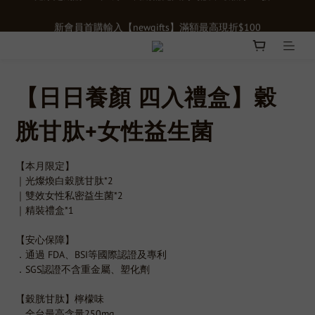
新會員首購輸入【newgifts】滿額最高現折$100
新會員首購輸入【newgifts】滿額最高現折$100
單筆滿千贈【膠原蛋白15入體驗禮】限時贈送立即下單>>>
健康定期購正式上線！長期補充由內呵護，最低享75折>>
【日日養顏 四入禮盒】穀
新會員首購輸入【newgifts】滿額最高現折$100
胱甘肽+女性益生菌
【本月限定】
｜光燦煥白穀胱甘肽*2
｜雙效女性私密益生菌*2
｜精裝禮盒*1
【安心保障】
．通過 FDA、BSI等國際認證及專利
．SGS認證不含重金屬、塑化劑
【穀胱甘肽】檸檬味
．全台最高含量250mg