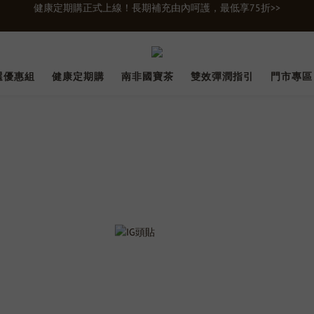
新會員首購輸入【newgifts】滿額最高現折$100
新會員首購輸入【newgifts】滿額最高現折$100
單筆滿千贈【膠原蛋白15入體驗禮】限時贈送立即下單>>>
選優惠組
健康定期購
南非國寶茶
雙效彈潤指引
門市專區
健康定期購正式上線！長期補充由內呵護，最低享75折>>
新會員首購輸入【newgifts】滿額最高現折$100