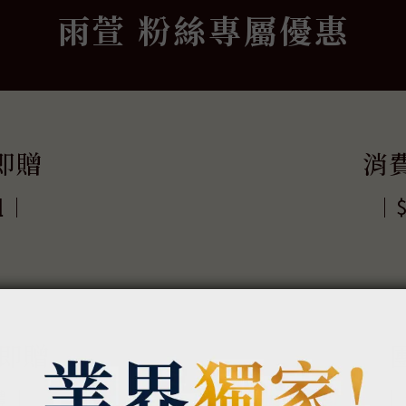
雨萱 粉絲專屬優惠
即贈
消
組｜
｜
即贈
禮｜
｜