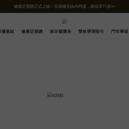
健康定期購正式上線！長期補充由內呵護，最低享75折>>
新會員首購輸入【newgifts】滿額最高現折$100
新會員首購輸入【newgifts】滿額最高現折$100
選優惠組
健康定期購
南非國寶茶
雙效彈潤指引
門市專區