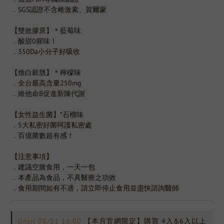
．SGS認證不含雌激素、賀爾蒙
【雙效膠原】＊藍莓味
．酸甜0腥味！
．350Da小分子好吸收
【煥白穀胱】＊檸檬味
．全台最高含量250mg
．維他命B促進新陳代謝
【女性益生菌】*石榴味
．5大私密好菌呵護私密處
．百億菌數超有感！
【注意事項】
．建議空腹食用，一天一包
．本產品為食品，不具醫療之功效
．食用期間如有不適，請立即停止食用並盡快諮詢醫師
Until
08/31 16:00
【本月官網限定】購買 4入&6入以上