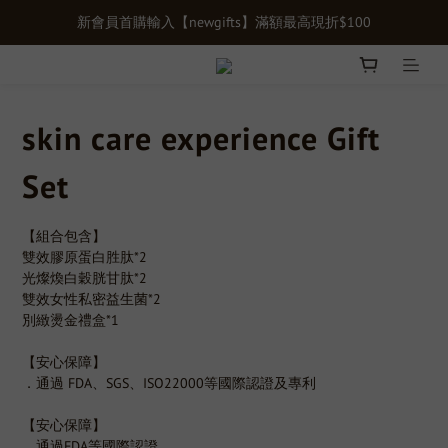
新會員首購輸入【newgifts】滿額最高現折$100
新會員首購輸入【newgifts】滿額最高現折$100
單筆滿千贈【膠原蛋白15入體驗禮】限時贈送立即下單>>>
健康定期購正式上線！長期補充由內呵護，最低享75折>>
skin care experience Gift
新會員首購輸入【newgifts】滿額最高現折$100
Set
【組合包含】
雙效膠原蛋白胜肽*2
光燦煥白穀胱甘肽*2
雙效女性私密益生菌*2
別緻燙金禮盒*1
【安心保障】
．通過 FDA、SGS、ISO22000等國際認證及專利
【安心保障】
．通過FDA等國際認證