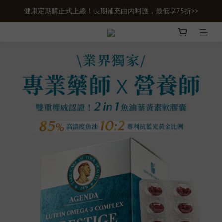
健康定期購正式上線！長期補充由內呵護，最低享75折>>
新會員首購輸入【newgifts】滿額最高現折$100
新會員首購輸入【newgifts】滿額最高現折$100