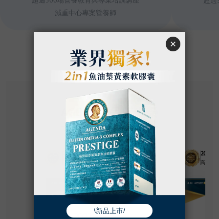
超過500場營養教育與專業培訓講座
超過
減重中心專案營養師
AGENDA 品牌殊榮
2023 KPBA
2025 
高端健康機能食品第一品牌
高端健