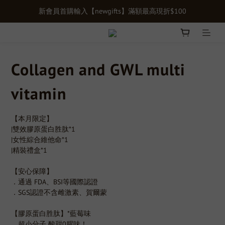
單筆滿千贈【膠原蛋白15入體驗禮】限時贈送立即下單>>>
新會員首購輸入【newgifts】滿額最高現折$100
健康定期購正式上線！長期補充由內呵護，最低享75折>>
新會員首購輸入【newgifts】滿額最高現折$100
Collagen and GWL multi
vitamin
【本月限定】
|雙效膠原蛋白胜肽*1
|女性綜合維他命*1
|精裝禮盒*1
【安心保障】
．通過 FDA、BSI等國際認證
．SGS認證不含雌激素、賀爾蒙
【膠原蛋白胜肽】*藍莓味
．超小分子 酸甜0腥味！