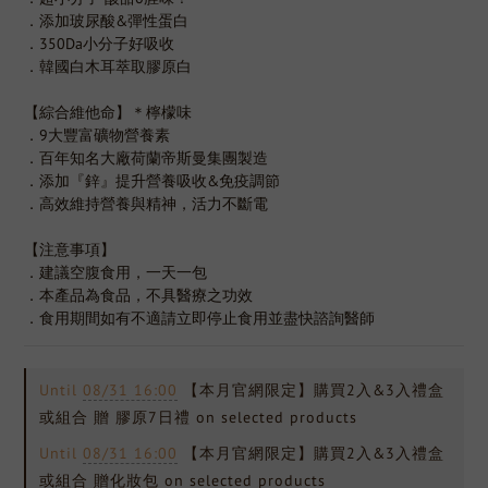
．添加玻尿酸&彈性蛋白
．350Da小分子好吸收
．韓國白木耳萃取膠原白
【綜合維他命】＊檸檬味
．9大豐富礦物營養素
．百年知名大廠荷蘭帝斯曼集團製造
．添加『鋅』提升營養吸收&免疫調節
．高效維持營養與精神，活力不斷電
【注意事項】
．建議空腹食用，一天一包
．本產品為食品，不具醫療之功效
．食用期間如有不適請立即停止食用並盡快諮詢醫師
Until
08/31 16:00
【本月官網限定】購買2入&3入禮盒
或組合 贈 膠原7日禮 on selected products
Until
08/31 16:00
【本月官網限定】購買2入&3入禮盒
或組合 贈化妝包 on selected products