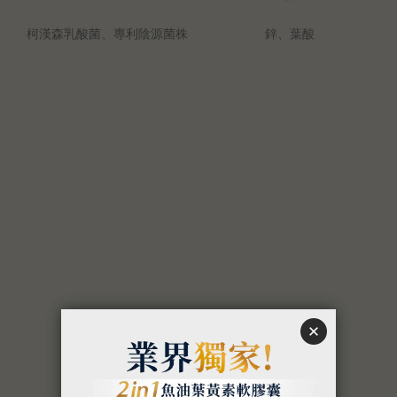
柯漢森乳酸菌、專利陰源菌株
鋅、葉酸