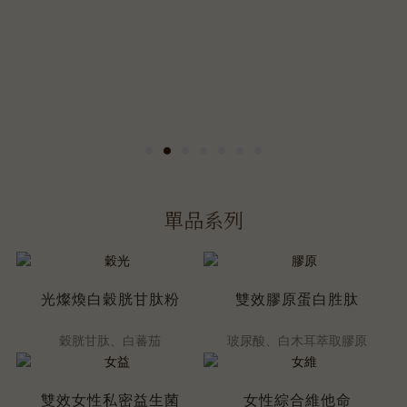
單品系列
光燦煥白穀胱甘肽粉
雙效膠原蛋白胜肽
穀胱甘肽、白蕃茄
玻尿酸、白木耳萃取膠原
雙效女性私密益生菌
女性綜合維他命