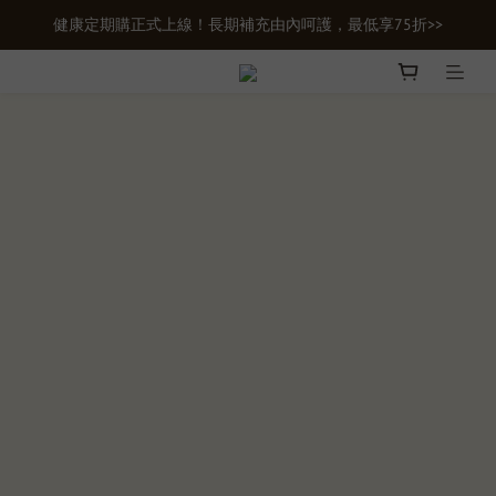
健康定期購正式上線！長期補充由內呵護，最低享75折>>
新會員首購輸入【newgifts】滿額最高現折$100
新會員首購輸入【newgifts】滿額最高現折$100