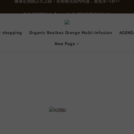
新會員首購輸入【newgifts】滿額最高現折$100
新會員首購輸入【newgifts】滿額最高現折$100
單筆滿千贈【膠原蛋白15入體驗禮】限時贈送立即下單>>>
r shopping
Organic Rooibos Orange Multi-Infusion
AGENDA
健康定期購正式上線！長期補充由內呵護，最低享75折>>
New Page
新會員首購輸入【newgifts】滿額最高現折$100