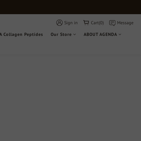
Sign in
Cart(0)
Message
 Collagen Peptides
Our Store
ABOUT AGENDA