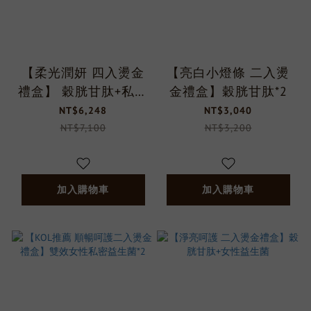
【柔光潤妍 四入燙金
【亮白小燈條 二入燙
禮盒】 穀胱甘肽+私密
金禮盒】穀胱甘肽*2
益生菌
NT$6,248
NT$3,040
NT$7,100
NT$3,200
加入購物車
加入購物車