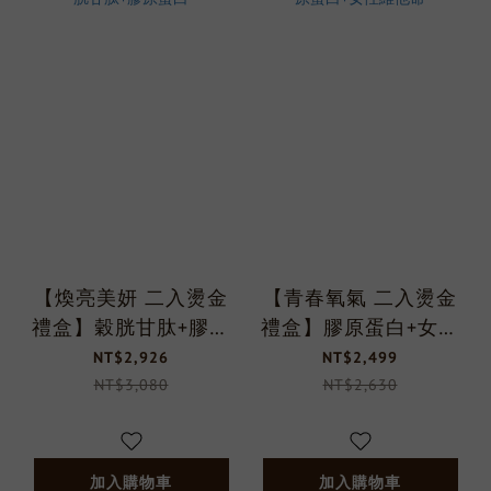
【煥亮美妍 二入燙金
【青春氧氣 二入燙金
禮盒】穀胱甘肽+膠原
禮盒】膠原蛋白+女性
蛋白
維他命
NT$2,926
NT$2,499
NT$3,080
NT$2,630
加入購物車
加入購物車