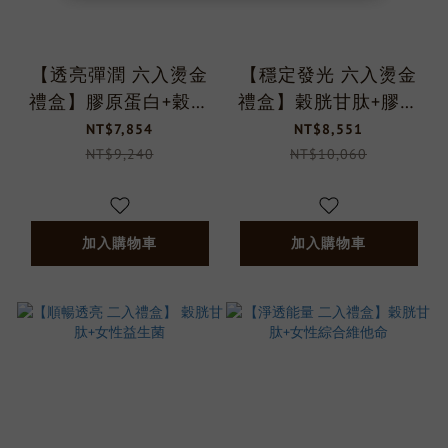
【透亮彈潤 六入燙金
【穩定發光 六入燙金
禮盒】膠原蛋白+穀胱
禮盒】穀胱甘肽+膠原
甘肽
蛋白+女性益生菌
NT$7,854
NT$8,551
NT$9,240
NT$10,060
加入購物車
加入購物車