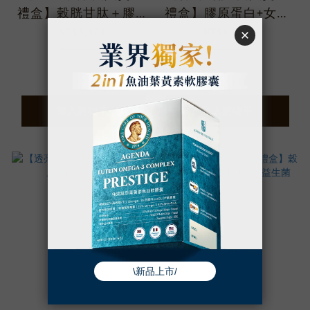
禮盒】穀胱甘肽＋膠原
禮盒】膠原蛋白+女性
蛋白
益生菌
NT$5,421
NT$6,037
NT$6,160
NT$6,860
加入購物車
加入購物車