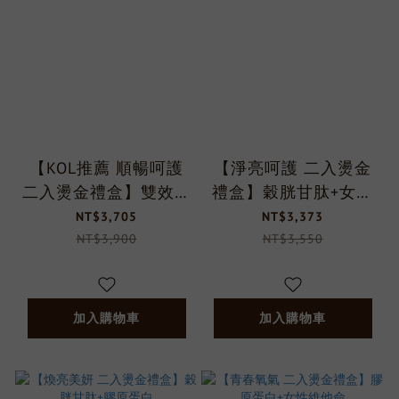
【KOL推薦 順暢呵護
【淨亮呵護 二入燙金
二入燙金禮盒】雙效女
禮盒】穀胱甘肽+女性
性私密益生菌*2
益生菌
NT$3,705
NT$3,373
NT$3,900
NT$3,550
加入購物車
加入購物車