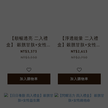
【順暢透亮 二入禮
【淨透能量 二入禮
盒】 穀胱甘肽+女性益
盒】穀胱甘肽+女性綜
生菌
合維他命
NT$3,373
NT$2,613
NT$3,550
NT$2,750
加入購物車
加入購物車