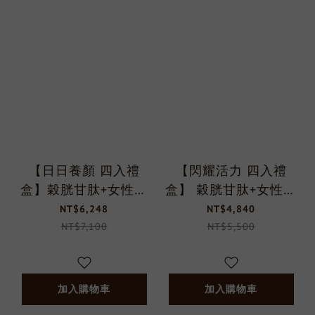
【日日養顏 四入禮
【閃耀活力 四入禮
盒】穀胱甘肽+女性益
盒】 穀胱甘肽+女性維
生菌
他命
NT$6,248
NT$4,840
NT$7,100
NT$5,500
加入購物車
加入購物車