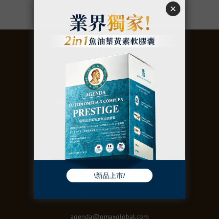
每頁顯示 24 個
關於
聚美世股份有限公司
購買須知
｜
退換貨政策
｜
隱私權政策
｜
防詐騙聲明
｜
會員權益
聯絡
統編：50973106
電話：02-2657-9996
agenda@gmaxglobal.com