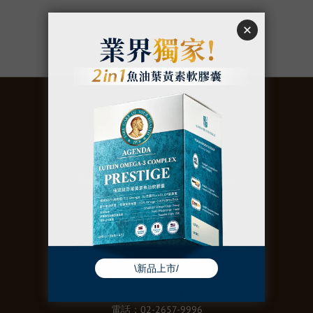
關於
聚美世股份有限公司
購買須知
｜
退換貨政策
｜
隱私權政策
｜
防詐騙聲明
｜
會員權益
聯絡
統編：50973106
電話：02-2657-9996