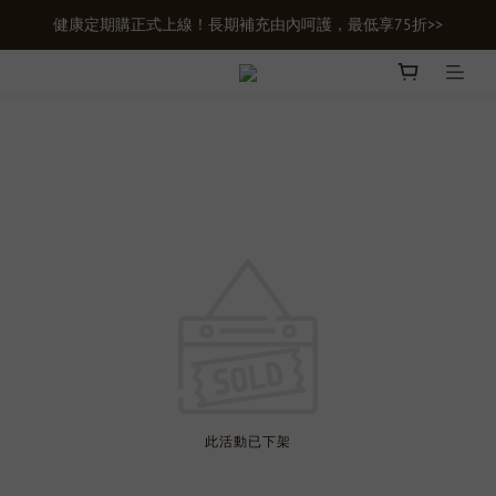
健康定期購正式上線！長期補充由內呵護，最低享75折>>
新會員首購輸入【newgifts】滿額最高現折$100
新會員首購輸入【newgifts】滿額最高現折$100
此活動已下架