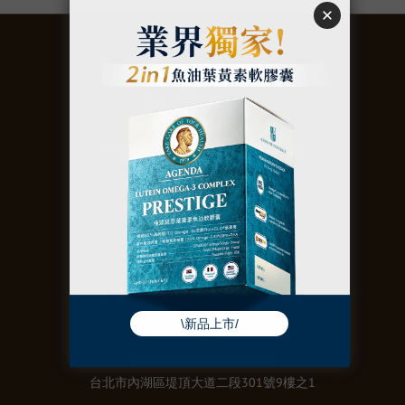
關於
聚美世股份有限公司
購買須知
｜
退換貨政策
｜
隱私權政策
｜
防詐騙聲明
｜
會員權益
聯絡
統編：50973106
電話：02-2657-9996
agenda@gmaxglobal.com
台北市內湖區堤頂大道二段301號9樓之1