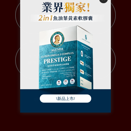
品牌
皮革
化妝包
餐具組
聖誕獎
聖誕獎
$150
免運券
購物金
抽出屬於你的聖誕小禮
購買 $1 以上官網商品方能兌換