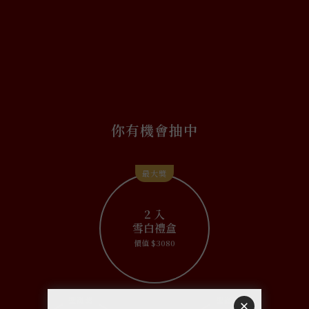
你有機會抽中
最大獎
2 入
雪白禮盒
價值 $3080
聖誕獎
聖誕獎