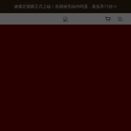
健康定期購正式上線！長期補充由內呵護，最低享75折>>
新會員首購輸入【newgifts】滿額最高現折$100
新會員首購輸入【newgifts】滿額最高現折$100