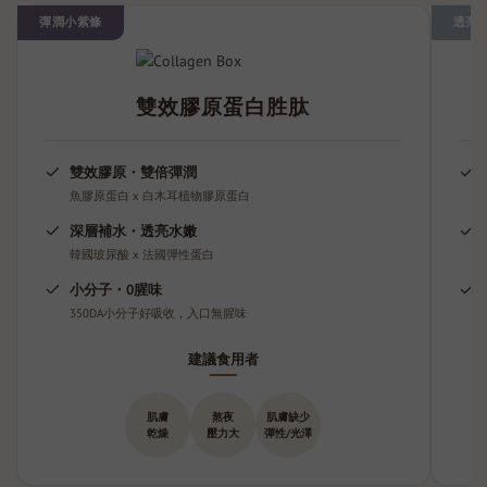
彈潤小紫條
透亮
雙效膠原蛋白胜肽
雙效膠原・雙倍彈潤
魚膠原蛋白 x 白木耳植物膠原蛋白
深層補水・透亮水嫩
韓國玻尿酸 x 法國彈性蛋白
小分子・0腥味
350DA小分子好吸收，入口無腥味
建議食用者
肌膚
熬夜
肌膚缺少
乾燥
壓力大
彈性/光澤