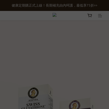
健康定期購正式上線！長期補充由內呵護，最低享75折>>
新會員首購輸入【newgifts】滿額最高現折$100
新會員首購輸入【newgifts】滿額最高現折$100